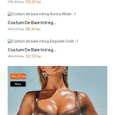
179,00 lei
125,30 lei
Nou
Vezi rapid
Adaugă În Coș
-30%
Costum De Baie Intreg...
169,00 lei
118,30 lei
Nou
Vezi rapid
Adaugă În Coș
-30%
Costum De Baie Intreg...
189,00 lei
132,30 lei
Nou
-60,00 lei
Nou