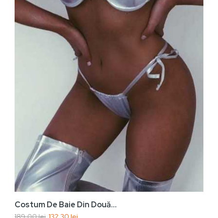
Vezi rapid
Adaugă În Coș
Costum De Baie Din Două...
189,00 lei
132,30 lei