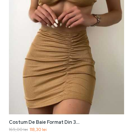
Vezi rapid
Adaugă În Coș
Costum De Baie Format Din 3...
169,00 lei
118,30 lei