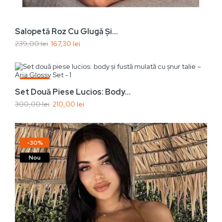
Salopetă Roz Cu Glugă Și...
239,00 lei
167,30 lei
Vezi rapid
Adaugă În Coș
-30%
Set Două Piese Lucios: Body...
Nou
300,00 lei
210,00 lei
-30%
Nou