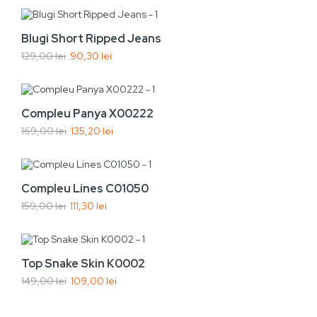
Adaugă În Coș
-30%
Blugi Short Ripped Jeans
129,00 lei
90,30 lei
Nou
Vezi rapid
Adaugă În Coș
-20%
Compleu Panya X00222
169,00 lei
135,20 lei
Nou
Vezi rapid
Adaugă În Coș
-30%
Compleu Lines C01050
159,00 lei
111,30 lei
Nou
Vezi rapid
Adaugă În Coș
-40,00 lei
Top Snake Skin K0002
149,00 lei
109,00 lei
Nou