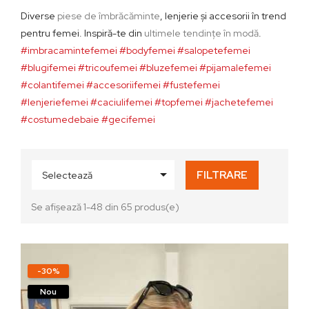
Diverse
piese de îmbrăcăminte
, lenjerie şi accesorii în trend
pentru femei. Inspiră-te din
ultimele tendinţe în modă
.
#imbracamintefemei #bodyfemei #salopetefemei
#blugifemei #tricoufemei #bluzefemei #pijamalefemei
#colantifemei #accesoriifemei #fustefemei
#lenjeriefemei #caciulifemei #topfemei #jachetefemei
#costumedebaie #gecifemei

FILTRARE
Selectează
Se afișează 1-48 din 65 produs(e)
-30%
Nou