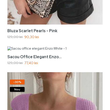
Bluza Scarlet Pearls - Pink
129,00 lei
90,30 lei
Vezi rapid
Adaugă În Coș
-40%
Sacou Office Elegant Enzo...
129,00 lei
77,40 lei
Nou
-30%
Nou