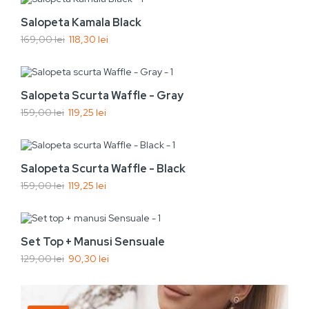
Adaugă În Coș
-30%
Salopeta Kamala Black
169,00 lei
118,30 lei
Nou
Vezi rapid
Adaugă În Coș
-25%
Salopeta Scurta Waffle - Gray
159,00 lei
119,25 lei
Nou
Vezi rapid
Adaugă În Coș
-25%
Salopeta Scurta Waffle - Black
159,00 lei
119,25 lei
Nou
Vezi rapid
Adaugă În Coș
-30%
Set Top + Manusi Sensuale
129,00 lei
90,30 lei
Nou