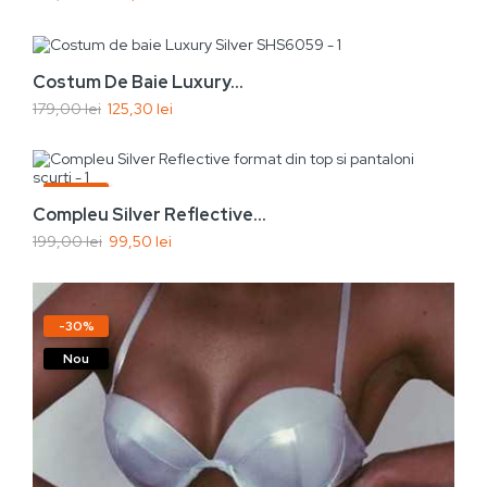
Vezi rapid
Adaugă În Coș
-30%
Costum De Baie Luxury...
179,00 lei
125,30 lei
Nou
Vezi rapid
Adaugă În Coș
-50%
Compleu Silver Reflective...
Nou
199,00 lei
99,50 lei
-30%
Nou