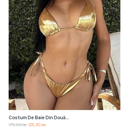
Vezi rapid
Adaugă În Coș
Costum De Baie Din Două...
179,00 lei
125,30 lei