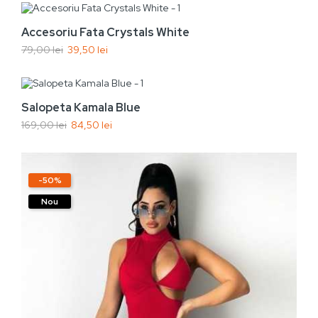
Adaugă În Coș
-50%
Accesoriu Fata Crystals White
79,00 lei
39,50 lei
Nou
Vezi rapid
Adaugă În Coș
-50%
Salopeta Kamala Blue
169,00 lei
84,50 lei
Nou
-50%
Nou