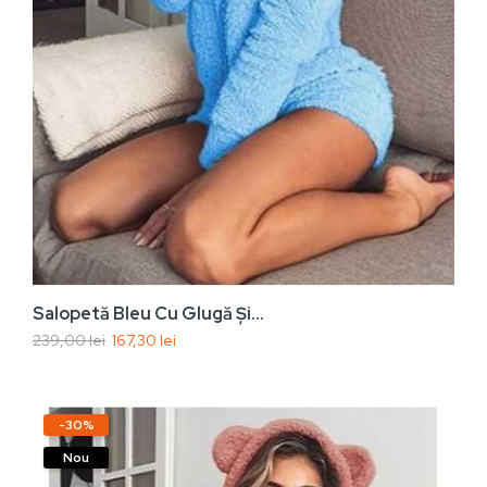
Adaugă În Coș
Salopetă Bleu Cu Glugă Și...
239,00 lei
167,30 lei
-30%
Nou