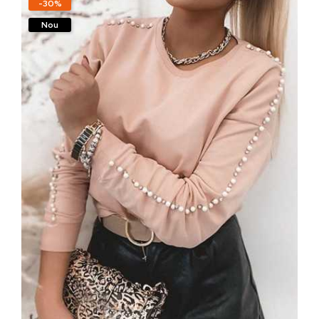
-30%
Nou
Vezi rapid
Adaugă În Coș