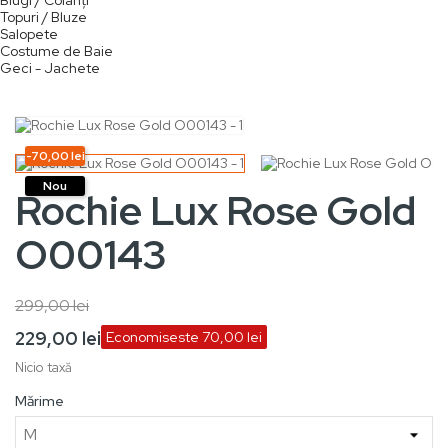
Blugi / Colanți
Topuri / Bluze
Salopete
Costume de Baie
Geci - Jachete
-70,00 lei
Nou
Rochie Lux Rose Gold
O00143
299,00 lei
229,00 lei
Economiseste 70,00 lei
Nicio taxă
Mărime