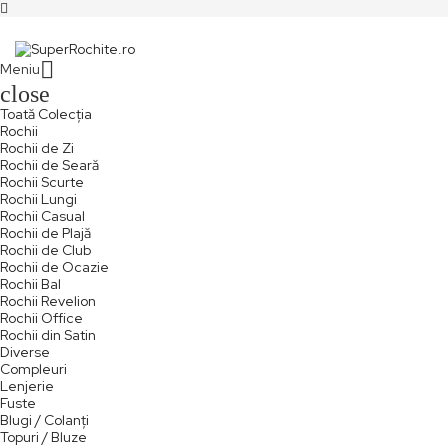

Meniu
close
Toată Colecția
Rochii
Rochii de Zi
Rochii de Seară
Rochii Scurte
Rochii Lungi
Rochii Casual
Rochii de Plajă
Rochii de Club
Rochii de Ocazie
Rochii Bal
Rochii Revelion
Rochii Office
Rochii din Satin
Diverse
Compleuri
Lenjerie
Fuste
Blugi / Colanți
Topuri / Bluze