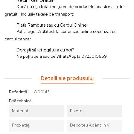
Retur Total Gratuit
Dacă nu ești total mulțumit de produsele noastre ai retur
gratuit. (Inclusiv taxele de transport)
Plată Ramburs sau cu Cardul Online
Poți alege să plătești la curier sau online securizat cu
cardul bancar
Dorești să iei legătura cu noi?
Ne poți apela sau pe WhatsApp la 0723010669
Detalii ale produsului
Referință
O00143
Fișă tehnică
Material
Paiete
Propietăţi
Decolteu Adânc În V